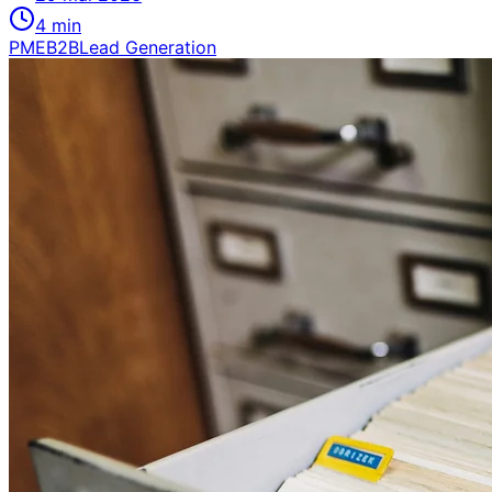
4
min
PME
B2B
Lead Generation