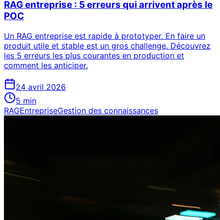
RAG entreprise : 5 erreurs qui arrivent après le
POC
Un RAG entreprise est rapide à prototyper. En faire un
produit utile et stable est un gros challenge. Découvrez
les 5 erreurs les plus courantes en production et
comment les anticiper.
24 avril 2026
5
min
RAG
Entreprise
Gestion des connaissances