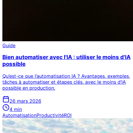
Guide
Bien automatiser avec l'IA : utiliser le moins d'IA
possible
Qu’est-ce que l’automatisation IA ? Avantages, exemples,
tâches à automatiser et étapes clés, avec le moins d’IA
possible en production.
26 mars 2026
4
min
Automatisation
Productivité
ROI