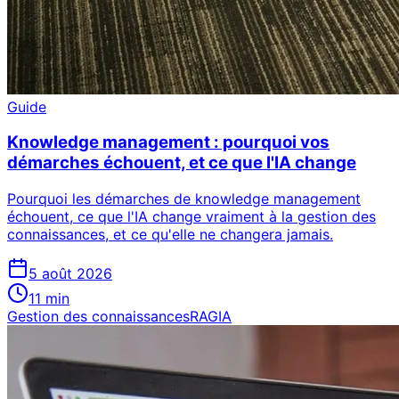
Guide
Knowledge management : pourquoi vos
démarches échouent, et ce que l'IA change
Pourquoi les démarches de knowledge management
échouent, ce que l'IA change vraiment à la gestion des
connaissances, et ce qu'elle ne changera jamais.
5 août 2026
11
min
Gestion des connaissances
RAG
IA