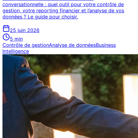
conversationnelle : quel outil pour votre contrôle de
gestion, votre reporting financier et l’analyse de vos
données ? Le guide pour choisir.
25 juin 2026
5
min
Contrôle de gestion
Analyse de données
Business
Intelligence