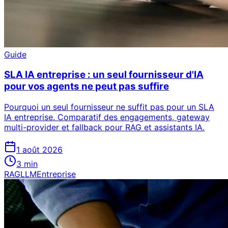
Guide
SLA IA entreprise : un seul fournisseur d'IA
pour vos agents ne peut pas suffire
Pourquoi un seul fournisseur ne suffit pas pour un SLA
IA entreprise. Comparatif des engagements, gateway
multi-provider et fallback pour RAG et assistants IA.
1 août 2026
3
min
RAG
LLM
Entreprise