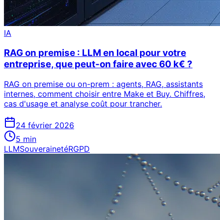
IA
RAG on premise : LLM en local pour votre
entreprise, que peut-on faire avec 60 k€ ?
RAG on premise ou on-prem : agents, RAG, assistants
internes, comment choisir entre Make et Buy. Chiffres,
cas d'usage et analyse coût pour trancher.
24 février 2026
5
min
LLM
Souveraineté
RGPD