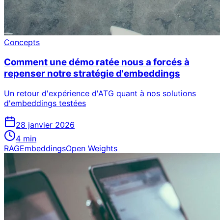
Concepts
Comment une démo ratée nous a forcés à
repenser notre stratégie d'embeddings
Un retour d'expérience d'ATG quant à nos solutions
d'embeddings testées
28 janvier 2026
4
min
RAG
Embeddings
Open Weights