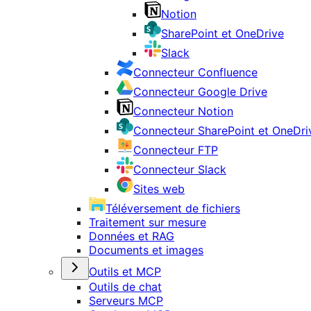
Notion
SharePoint et OneDrive
Slack
Connecteur Confluence
Connecteur Google Drive
Connecteur Notion
Connecteur SharePoint et OneDri
Connecteur FTP
Connecteur Slack
Sites web
Téléversement de fichiers
Traitement sur mesure
Données et RAG
Documents et images
Outils et MCP
Outils de chat
Serveurs MCP