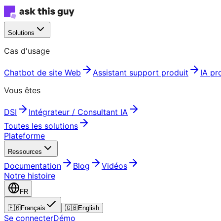
Solutions
Cas d'usage
Chatbot de site Web
Assistant support produit
IA pr
Vous êtes
DSI
Intégrateur / Consultant IA
Toutes les solutions
Plateforme
Ressources
Documentation
Blog
Vidéos
Notre histoire
FR
🇫🇷
Français
🇬🇧
English
Se connecter
Démo