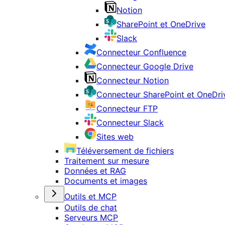
Notion
SharePoint et OneDrive
Slack
Connecteur Confluence
Connecteur Google Drive
Connecteur Notion
Connecteur SharePoint et OneDri
Connecteur FTP
Connecteur Slack
Sites web
Téléversement de fichiers
Traitement sur mesure
Données et RAG
Documents et images
Outils et MCP
Outils de chat
Serveurs MCP