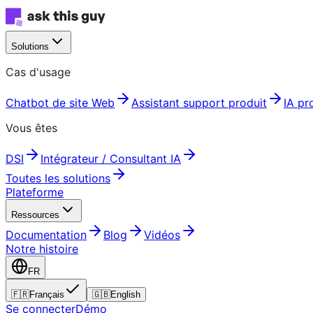
Solutions
Cas d'usage
Chatbot de site Web
Assistant support produit
IA pr
Vous êtes
DSI
Intégrateur / Consultant IA
Toutes les solutions
Plateforme
Ressources
Documentation
Blog
Vidéos
Notre histoire
FR
🇫🇷
Français
🇬🇧
English
Se connecter
Démo